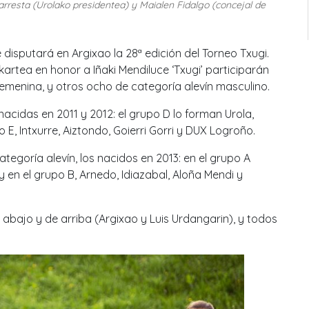
arresta (Urolako presidentea) y Maialen Fidalgo (concejal de
e disputará en Argixao la 28ª edición del Torneo Txugi.
artea en honor a Iñaki Mendiluce ‘Txugi’ participarán
 femenina, y otros ocho de categoría alevín masculino.
acidas en 2011 y 2012: el grupo D lo forman Urola,
o E, Intxurre, Aiztondo, Goierri Gorri y DUX Logroño.
tegoría alevín, los nacidos en 2013: en el grupo A
 y en el grupo B, Arnedo, Idiazabal, Aloña Mendi y
abajo y de arriba (Argixao y Luis Urdangarin), y todos