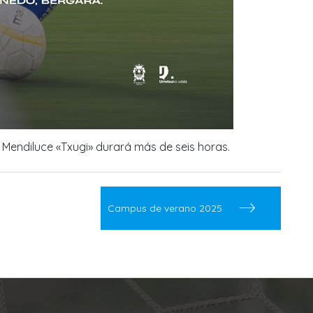
ki Mendiluce «Txugi» durará más de seis horas.
Campus de verano 2025