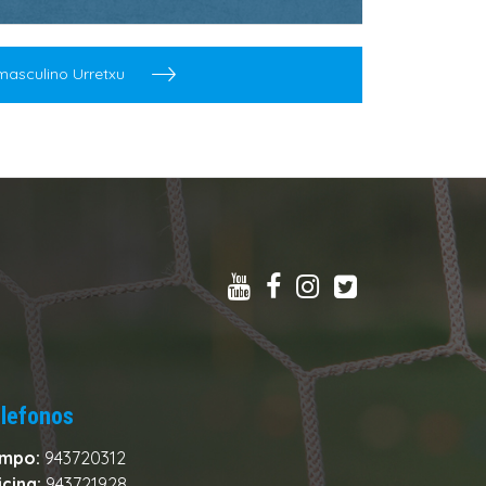
 masculino Urretxu
lefonos
mpo:
943720312
icina:
943721928