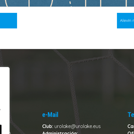
Alevín
o
e-Mail
Te
Club:
urolake@urolake.eus
Ca
zkoa)
Administración:
Of