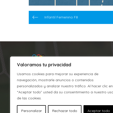
Navegación
de
Infantil Femenino F8
entradas
Valoramos tu privacidad
Usamos cookies para mejorar su experiencia de
navegación, mostrarle anuncios o contenidos
personalizados y analizar nuestro tráfico. Al hacer clic en
“Aceptar todo” usted da su consentimiento a nuestro us
Argixao
de las cookies.
J.M. Barandiaran, s/n
Personalizar
Rechazar todo
Aceptar todo
CP 215, 20700 Zumarraga (Gipu