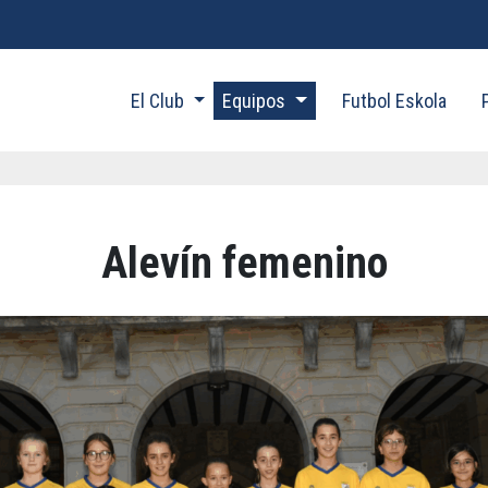
El Club
Equipos
Futbol Eskola
Alevín femenino