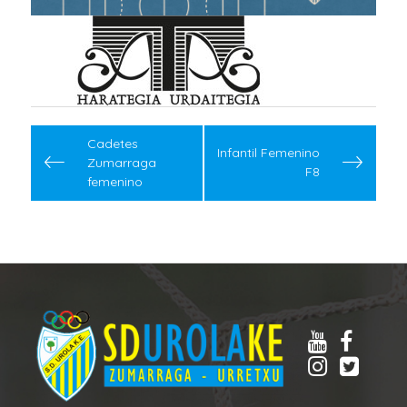
Navegación
de
Cadetes
Infantil Femenino
Zumarraga
entradas
F8
femenino