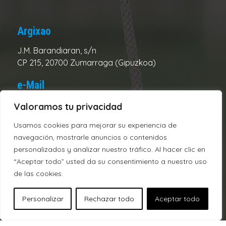
Argixao
J.M. Barandiaran, s/n
CP 215, 20700 Zumarraga (Gipuzkoa)
e-Mail
Club:
urolake@urolake.eus
Valoramos tu privacidad
Administración:
admin@urolake.eus
Usamos cookies para mejorar su experiencia de
navegación, mostrarle anuncios o contenidos
Telefonos
personalizados y analizar nuestro tráfico. Al hacer clic en
“Aceptar todo” usted da su consentimiento a nuestro uso
Campo:
943720312
de las cookies.
Oficina:
943721928
Personalizar
Rechazar todo
Aceptar todo