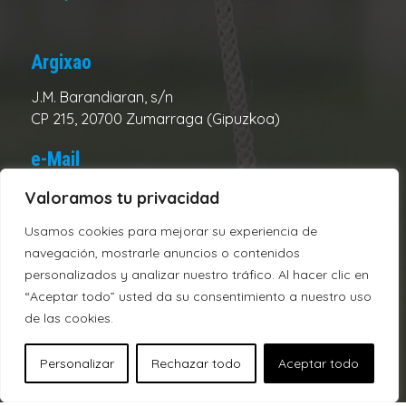
Argixao
J.M. Barandiaran, s/n
CP 215, 20700 Zumarraga (Gipuzkoa)
e-Mail
Club:
urolake@urolake.eus
Valoramos tu privacidad
Administración:
admin@urolake.eus
Usamos cookies para mejorar su experiencia de
navegación, mostrarle anuncios o contenidos
Telefonos
personalizados y analizar nuestro tráfico. Al hacer clic en
“Aceptar todo” usted da su consentimiento a nuestro uso
Campo:
943720312
de las cookies.
Oficina:
943721928
Personalizar
Rechazar todo
Aceptar todo