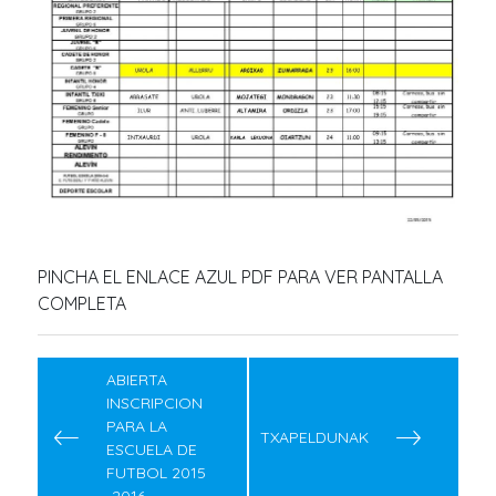
PINCHA EL ENLACE AZUL PDF PARA VER PANTALLA
COMPLETA
Navegación
de
ABIERTA
INSCRIPCION
entradas
PARA LA
TXAPELDUNAK
ESCUELA DE
FUTBOL 2015
-2016