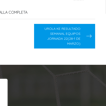
TALLA COMPLETA
UROLA KE RESULTADO
SEMANAL EQUIPOS
JORNADA 22(28-1 DE
MARZO)