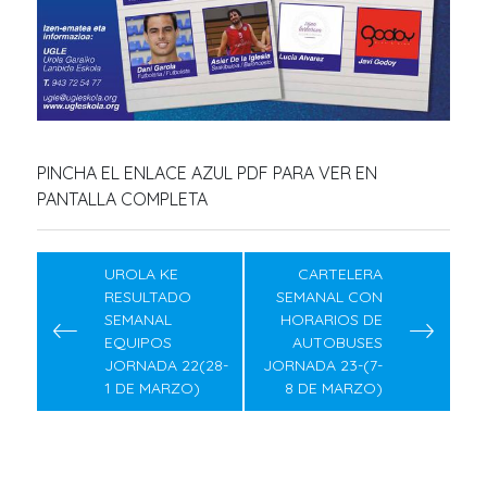
PINCHA EL ENLACE AZUL PDF PARA VER EN
PANTALLA COMPLETA
Navegación
de
UROLA KE
CARTELERA
RESULTADO
SEMANAL CON
entradas
SEMANAL
HORARIOS DE
EQUIPOS
AUTOBUSES
JORNADA 22(28-
JORNADA 23-(7-
1 DE MARZO)
8 DE MARZO)