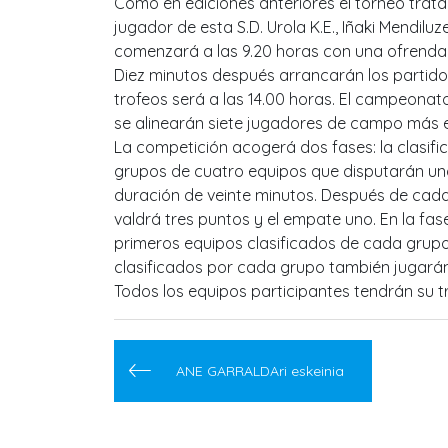
Como en ediciones anteriores el torneo trata
jugador de esta S.D. Urola K.E., Iñaki Mendiluz
comenzará a las 9.20 horas con una ofrenda fl
Diez minutos después arrancarán los partidos,
trofeos será a las 14.00 horas. El campeonato
se alinearán siete jugadores de campo más e
La competición acogerá dos fases: la clasifica
grupos de cuatro equipos que disputarán una l
duración de veinte minutos. Después de cada 
valdrá tres puntos y el empate uno. En la fase 
primeros equipos clasificados de cada grupo,
clasificados por cada grupo también jugarán 
Todos los equipos participantes tendrán su
Navegación
de
ANE GARRALDAri eskeinia
entradas