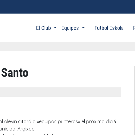
El Club
Equipos
Futbol Eskola
 Santo
bol alevín citará a «equipos punteros» el próximo día 9
unicipal Argixao.