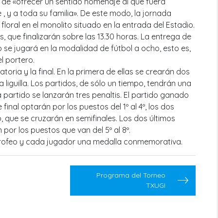
 de «ofrecer un sentido homenaje al que fuera
e , y a toda su familia». De este modo, la jornada
oral en el monolito situado en la entrada del Estadio.
 que finalizarán sobre las 13.30 horas. La entrega de
 se jugará en la modalidad de fútbol a ocho, esto es,
l portero.
toria y la final. En la primera de ellas se crearán dos
iguilla. Los partidos, de sólo un tiempo, tendrán una
partido se lanzarán tres penaltis. El partido ganado
final optarán por los puestos del 1º al 4º, los dos
 que se cruzarán en semifinales. Los dos últimos
por los puestos que van del 5º al 8º.
 trofeo y cada jugador una medalla conmemorativa.
Programa del Torneo
TXUGI