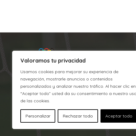
Valoramos tu privacidad
Usamos cookies para mejorar su experiencia de
navegación, mostrarle anuncios o contenidos
personalizados y analizar nuestro tráfico. Al hacer clic en
“Aceptar todo” usted da su consentimiento a nuestro us
Argixao
de las cookies.
J.M. Barandiaran, s/n
Personalizar
Rechazar todo
Aceptar todo
CP 215, 20700 Zumarraga (Gipu