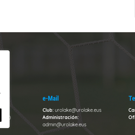
o
e-Mail
Te
Club:
urolake@urolake.eus
Ca
zkoa)
Administración:
Of
admin@urolake.eus