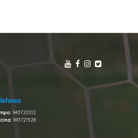
lefonos
mpo:
943720312
icina:
943721928