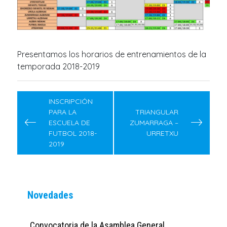
Presentamos los horarios de entrenamientos de la
temporada 2018-2019
Navegación
de
INSCRIPCIÓN
PARA LA
TRIANGULAR
entradas
ESCUELA DE
ZUMARRAGA –
FUTBOL 2018-
URRETXU
2019
Novedades
Convocatoria de la Asamblea General