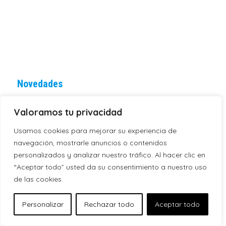
Novedades
Valoramos tu privacidad
Convocatoria de la Asamblea General Ordinaria de
Socios y Socias de Urola K.E. 2026
Usamos cookies para mejorar su experiencia de
30 de junio de 2026
navegación, mostrarle anuncios o contenidos
personalizados y analizar nuestro tráfico. Al hacer clic en
El 30 de mayo, inauguración del campo Mitxel
“Aceptar todo” usted da su consentimiento a nuestro uso
Badiola y homenaje a los socios fundadores
de las cookies.
19 de mayo de 2026
Personalizar
Rechazar todo
Aceptar todo
Campus de Verano: el plazo para inscribirse finaliza