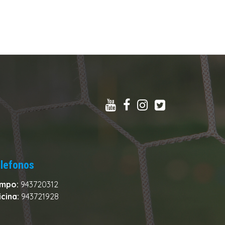
lefonos
mpo:
943720312
icina:
943721928