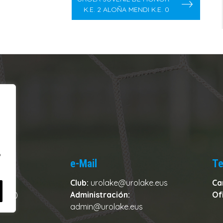
K.E. 2 ALOÑA MENDI K.E. 0
o
e-Mail
Te
Club:
urolake@urolake.eus
Ca
zkoa)
Administración:
Of
admin@urolake.eus