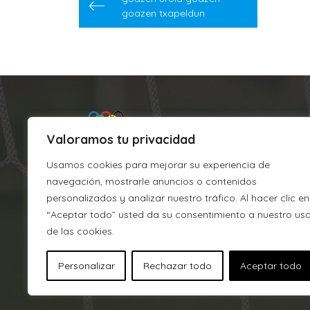
de
goazen txapeldun
entradas
Valoramos tu privacidad
Usamos cookies para mejorar su experiencia de
navegación, mostrarle anuncios o contenidos
personalizados y analizar nuestro tráfico. Al hacer clic en
“Aceptar todo” usted da su consentimiento a nuestro us
Argixao
de las cookies.
J.M. Barandiaran, s/n
Personalizar
Rechazar todo
Aceptar todo
CP 215, 20700 Zumarraga (Gipu