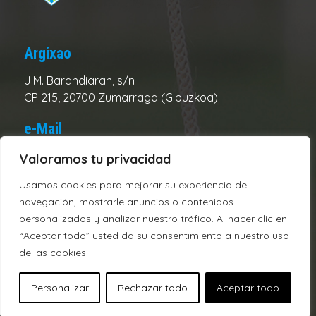
Argixao
J.M. Barandiaran, s/n
CP 215, 20700 Zumarraga (Gipuzkoa)
e-Mail
Club:
urolake@urolake.eus
Valoramos tu privacidad
Administración:
admin@urolake.eus
Usamos cookies para mejorar su experiencia de
navegación, mostrarle anuncios o contenidos
Telefonos
personalizados y analizar nuestro tráfico. Al hacer clic en
“Aceptar todo” usted da su consentimiento a nuestro uso
Campo:
943720312
de las cookies.
Oficina:
943721928
Personalizar
Rechazar todo
Aceptar todo