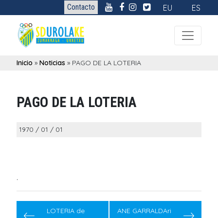
Contacto
EU
ES
Inicio
»
Noticias
»
PAGO DE LA LOTERIA
PAGO DE LA LOTERIA
1970 / 01 / 01
.
Navegación
de
LOTERIA de
ANE GARRALDAri