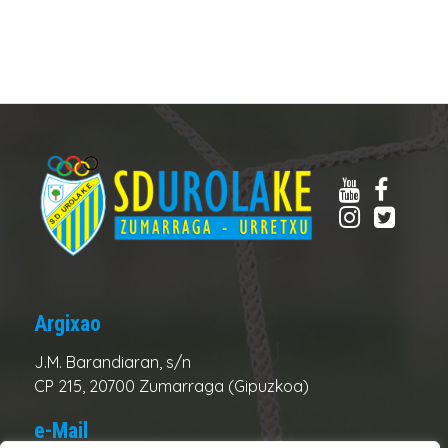
Argixao
J.M. Barandiaran, s/n
CP 215, 20700 Zumarraga (Gipuzkoa)
e-Mail