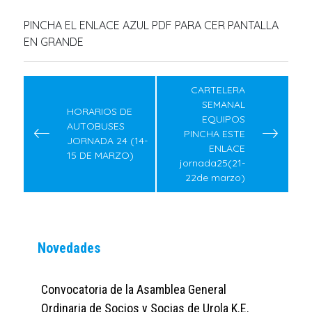
PINCHA EL ENLACE AZUL PDF PARA CER PANTALLA
EN GRANDE
Navegación
de
CARTELERA
SEMANAL
entradas
HORARIOS DE
EQUIPOS
AUTOBUSES
PINCHA ESTE
JORNADA 24 (14-
ENLACE
15 DE MARZO)
jornada25(21-
22de marzo)
Novedades
Convocatoria de la Asamblea General
Ordinaria de Socios y Socias de Urola K.E.