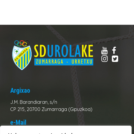
Argixao
J.M. Barandiaran, s/n
CP 215, 20700 Zumarraga (Gipuzkoa)
e-Mail
Club:
urolake@urolake.eus