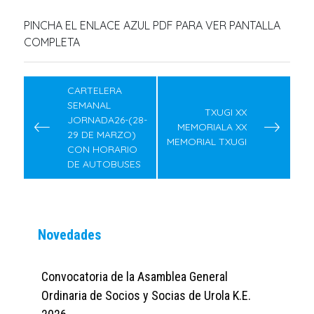
PINCHA EL ENLACE AZUL PDF PARA VER PANTALLA
COMPLETA
Navegación
de
CARTELERA
SEMANAL
entradas
TXUGI XX
JORNADA26-(28-
MEMORIALA XX
29 DE MARZO)
MEMORIAL TXUGI
CON HORARIO
DE AUTOBUSES
Novedades
Convocatoria de la Asamblea General
Ordinaria de Socios y Socias de Urola K.E.