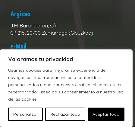
Argixao
J.M. Barandiaran, s/n
CP 215, 20700 Zumarraga (Gipuzkoa)
e-Mail
Club:
urolake@urolake.eus
Valoramos tu privacidad
Administración:
admin@urolake.eus
Usamos cookies para mejorar su experiencia de
navegación, mostrarle anuncios o contenidos
Telefonos
personalizados y analizar nuestro tráfico. Al hacer clic en
“Aceptar todo” usted da su consentimiento a nuestro uso
Campo:
943720312
de las cookies.
Oficina:
943721928
Personalizar
Rechazar todo
Aceptar todo