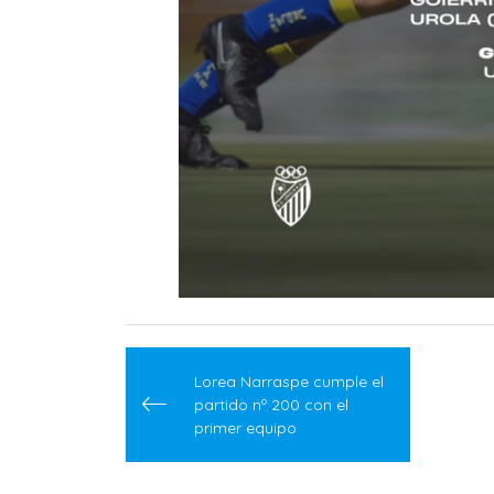
Navegación
de
Lorea Narraspe cumple el
partido nº 200 con el
entradas
primer equipo