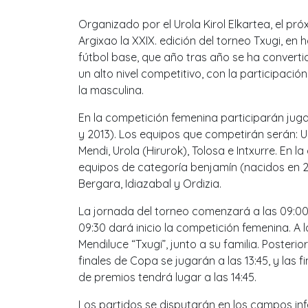
Organizado por el Urola Kirol Elkartea, el pr
Argixao la XXIX. edición del torneo Txugi, en 
fútbol base, que año tras año se ha convertid
un alto nivel competitivo, con la participació
la masculina.
En la competición femenina participarán juga
y 2013). Los equipos que competirán serán: Uro
Mendi, Urola (Hirurok), Tolosa e Intxurre. En 
equipos de categoría benjamín (nacidos en 201
Bergara, Idiazabal y Ordizia.
La jornada del torneo comenzará a las 09:00 
09:30 dará inicio la competición femenina. A l
Mendiluce “Txugi”, junto a su familia. Posterio
finales de Copa se jugarán a las 13:45, y las 
de premios tendrá lugar a las 14:45.
Los partidos se disputarán en los campos infe