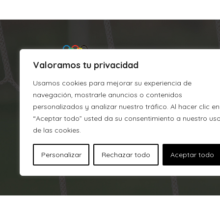
Valoramos tu privacidad
Usamos cookies para mejorar su experiencia de
navegación, mostrarle anuncios o contenidos
personalizados y analizar nuestro tráfico. Al hacer clic en
“Aceptar todo” usted da su consentimiento a nuestro us
Argixao
de las cookies.
J.M. Barandiaran, s/n
Personalizar
Rechazar todo
Aceptar todo
CP 215, 20700 Zumarraga (Gipu