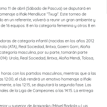
óximo 11 de abril (Sábado de Pascua) se disputará en
homenaje a Iñaki Mendiluce “Txugi”. Este torneo de
o en un referente, volverá a reunir un gran ambiente y
n de 16 equipos: 8 en la categoría femenina y otros 8 en
doras de categoría infantil (nacidas en los años 2012
la (ATA), Real Sociedad, Ilintxa, Goierri Gorri, Aloña
la categoría masculina, por su parte, tomarán parte
4): Urola, Real Sociedad, Ilintxa, Aloña Mendi, Tolosa,
horas con los partidos masculinos, mientras que a las
as 12:00, el club rendirá un emotivo homenaje a Iñaki
rmente, a las 12:15, se disputará la segunda fase. Las
finales de la Liga de Campeones a las 14:15. La entrega
rior y superior de Argixaoko (Mitxel Badiola y Luis