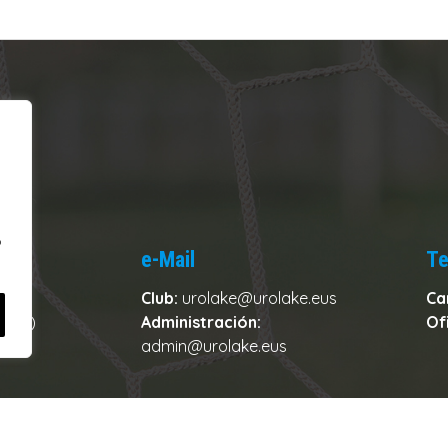
o
e-Mail
Te
Club:
urolake@urolake.eus
Ca
zkoa)
Administración:
Of
admin@urolake.eus