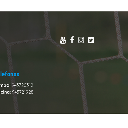
lefonos
mpo:
943720312
icina:
943721928