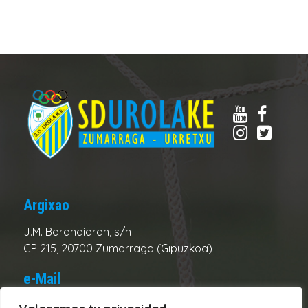
Argixao
J.M. Barandiaran, s/n
CP 215, 20700 Zumarraga (Gipuzkoa)
e-Mail
Club:
urolake@urolake.eus