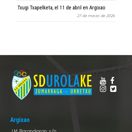
Txugi Txapelketa, el 11 de abril en Argixao
27 de marzo de 2026
Argixao
J.M. Barandiaran, s/n