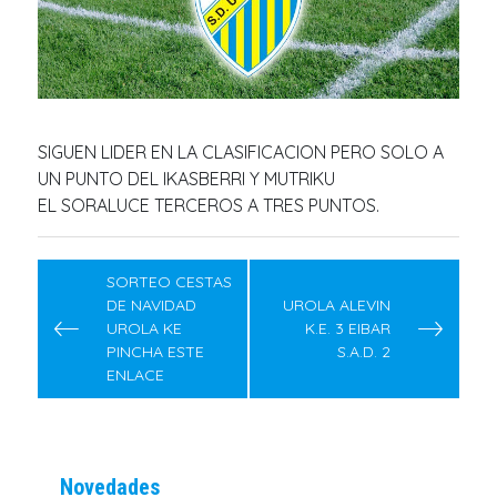
SIGUEN LIDER EN LA CLASIFICACION PERO SOLO A
UN PUNTO DEL IKASBERRI Y MUTRIKU
EL SORALUCE TERCEROS A TRES PUNTOS.
Navegación
de
SORTEO CESTAS
DE NAVIDAD
UROLA ALEVIN
entradas
UROLA KE
K.E. 3 EIBAR
PINCHA ESTE
S.A.D. 2
ENLACE
Novedades