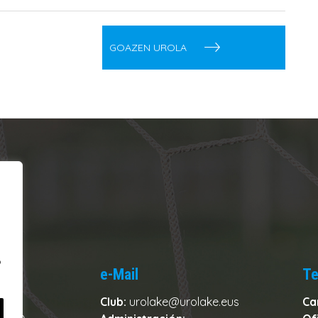
GOAZEN UROLA
o
e-Mail
Te
Club:
urolake@urolake.eus
Ca