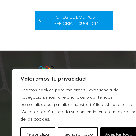
Navegación
FOTOS DE EQUIPOS
de
MEMORIAL TXUGI 2014
entradas
Valoramos tu privacidad
Usamos cookies para mejorar su experiencia de
navegación, mostrarle anuncios o contenidos
personalizados y analizar nuestro tráfico. Al hacer clic en
“Aceptar todo” usted da su consentimiento a nuestro us
Argixao
de las cookies.
J.M. Barandiaran, s/n
Personalizar
Rechazar todo
Aceptar todo