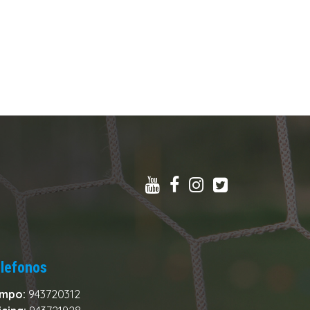
lefonos
mpo:
943720312