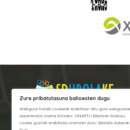
Zure pribatutasuna balioesten dugu
Webgune honek cookieak erabiltzen ditu gure webgunea
esperientzia onena lortzeko. ONARTU klikatzen baduzu,
cookie guztiak erabiltzea onartzen duzu. Bestela aukerak
Argixao
ikusi.