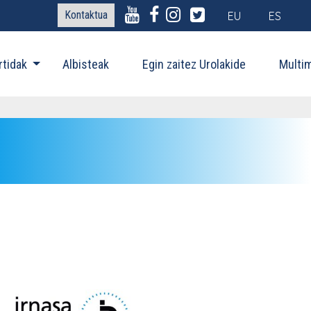
Kontaktua
EU
ES
rtidak
Albisteak
Egin zaitez Urolakide
Multi