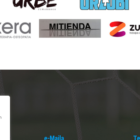
n
e-Maila
Te