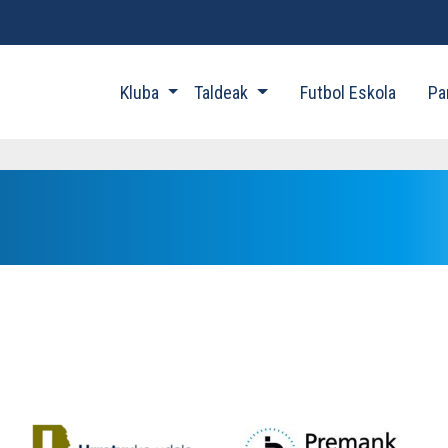
Kluba
Taldeak
Futbol Eskola
Pa