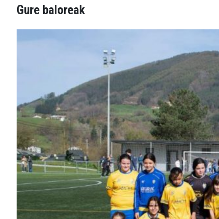
Gure baloreak