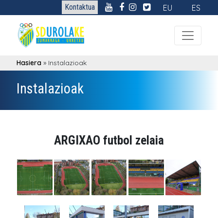
Kontaktua
EU
ES
Hasiera
»
Instalazioak
Instalazioak
ARGIXAO futbol zelaia