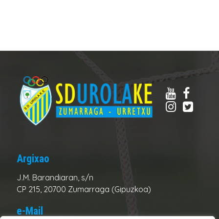
Argixao
J.M. Barandiaran, s/n
CP 215, 20700 Zumarraga (Gipuzkoa)
e-Mail