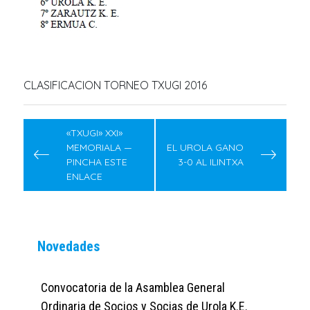
CLASIFICACION TORNEO TXUGI 2016
Navegación
de
«TXUGI» XXI»
MEMORIALA —
EL UROLA GANO
entradas
PINCHA ESTE
3-0 AL ILINTXA
ENLACE
Novedades
Convocatoria de la Asamblea General
Ordinaria de Socios y Socias de Urola K.E.