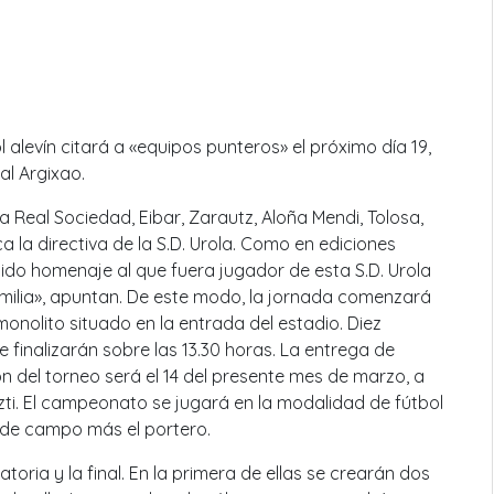
bol alevín citará a «equipos punteros» el próximo día 19,
al Argixao.
 Real Sociedad, Eibar, Zarautz, Aloña Mendi, Tolosa,
a la directiva de la S.D. Urola. Como en ediciones
tido homenaje al que fuera jugador de esta S.D. Urola
 familia», apuntan. De este modo, la jornada comenzará
monolito situado en la entrada del estadio. Diez
 finalizarán sobre las 13.30 horas. La entrega de
ón del torneo será el 14 del presente mes de marzo, a
rizti. El campeonato se jugará en la modalidad de fútbol
s de campo más el portero.
toria y la final. En la primera de ellas se crearán dos