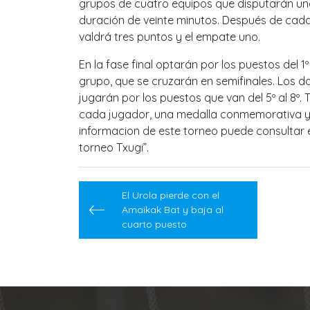
grupos de cuatro equipos que disputarán una l
duración de veinte minutos. Después de cada 
valdrá tres puntos y el empate uno.
En la fase final optarán por los puestos del 1
grupo, que se cruzarán en semifinales. Los d
jugarán por los puestos que van del 5º al 8º.
cada jugador, una medalla conmemorativa y 
informacion de este torneo puede consultar e
torneo Txugi”.
Navegación
El Urola pierde con el
de
Amaikak Bat y baja al
cuarto puesto
entradas