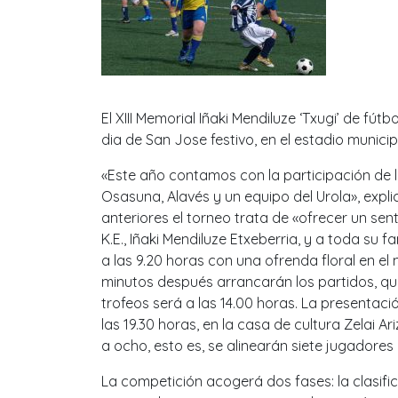
El XIII Memorial Iñaki Mendiluze ‘Txugi’ de fút
dia de San Jose festivo, en el estadio municip
«Este año contamos con la participación de la
Osasuna, Alavés y un equipo del Urola», explic
anteriores el torneo trata de «ofrecer un sen
K.E., Iñaki Mendiluze Etxeberria, y a toda su
a las 9.20 horas con una ofrenda floral en el 
minutos después arrancarán los partidos, que
trofeos será a las 14.00 horas. La presentaci
las 19.30 horas, en la casa de cultura Zelai A
a ocho, esto es, se alinearán siete jugadore
La competición acogerá dos fases: la clasifica