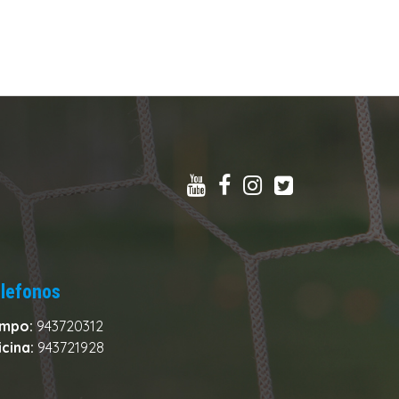
lefonos
mpo:
943720312
icina:
943721928