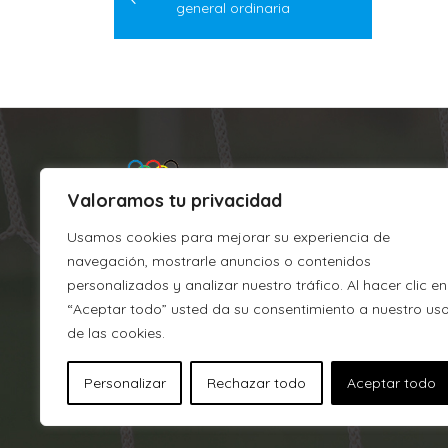
general ordinaria
entradas
Valoramos tu privacidad
Usamos cookies para mejorar su experiencia de
navegación, mostrarle anuncios o contenidos
personalizados y analizar nuestro tráfico. Al hacer clic en
“Aceptar todo” usted da su consentimiento a nuestro us
Argixao
de las cookies.
J.M. Barandiaran, s/n
Personalizar
Rechazar todo
Aceptar todo
CP 215, 20700 Zumarraga (Gipu