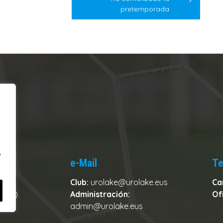
pretemporada
o
e-Mail
Te
Club:
urolake@urolake.eus
Ca
zkoa)
Administración:
Of
admin@urolake.eus