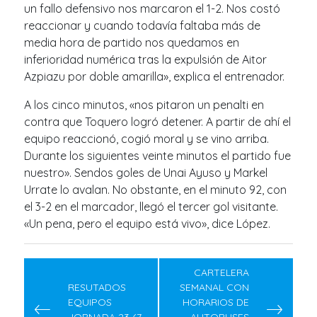
un fallo defensivo nos marcaron el 1-2. Nos costó
reaccionar y cuando todavía faltaba más de
media hora de partido nos quedamos en
inferioridad numérica tras la expulsión de Aitor
Azpiazu por doble amarilla», explica el entrenador.
A los cinco minutos, «nos pitaron un penalti en
contra que Toquero logró detener. A partir de ahí el
equipo reaccionó, cogió moral y se vino arriba.
Durante los siguientes veinte minutos el partido fue
nuestro». Sendos goles de Unai Ayuso y Markel
Urrate lo avalan. No obstante, en el minuto 92, con
el 3-2 en el marcador, llegó el tercer gol visitante.
«Un pena, pero el equipo está vivo», dice López.
Navegación
de
CARTELERA
RESUTADOS
SEMANAL CON
entradas
EQUIPOS
HORARIOS DE