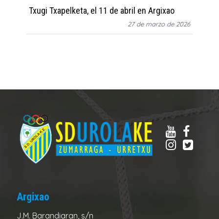
Txugi Txapelketa, el 11 de abril en Argixao
27 de marzo de 2026
Argixao
J.M. Barandiaran, s/n