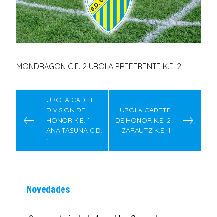
MONDRAGON C.F. 2 UROLA PREFERENTE K.E. 2
Navegación
de
UROLA CADETE
DIVISION DE
UROLA CADETE
entradas
HONOR K.E. 1
DE HONOR K.E. 2
ANAITASUNA C.D.
ZARAUTZ K.E. 1
1
Novedades