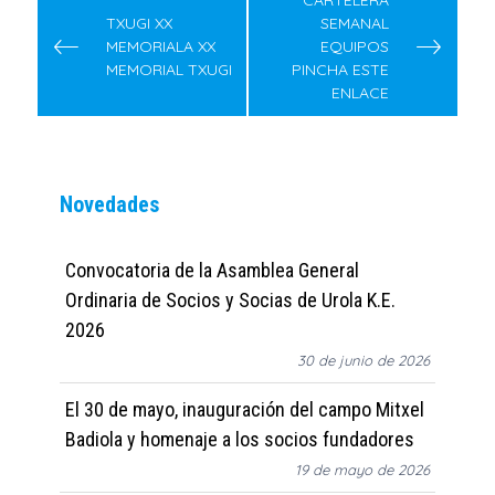
de
CARTELERA
TXUGI XX
SEMANAL
entradas
MEMORIALA XX
EQUIPOS
MEMORIAL TXUGI
PINCHA ESTE
ENLACE
Novedades
Convocatoria de la Asamblea General
Ordinaria de Socios y Socias de Urola K.E.
2026
30 de junio de 2026
El 30 de mayo, inauguración del campo Mitxel
Badiola y homenaje a los socios fundadores
19 de mayo de 2026