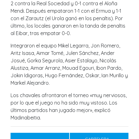
2 contra la Real Sociedad y 0-1 contra el Aloña
Mendi. Después empataron 1-1 con el Ermua y 1-1
con el Zarautz (el Urola ganó en los penaltis). Por
último, los locales ganaron en la tanda de penaltis
al Eibar, tras empatar 0-0.
Integraron el equipo Mikel Legarra, Jon Romero,
Aritz Isasa, Aimar Tomé, Julen Sánchez, Ander
Josué, Gorka Segurola, Asier Estalayo, Nicolás
Alustiza, Aimar Arranz, Mouad Egouri, Ibon Pardo,
Jokin Idigoras, Hugo Fernández, Oskar, Ian Murillo y
Markel Alejandro.
Los chavales afrontaron el torneo «muy nerviosos,
por lo que el juego no ha sido muy vistoso. Los
últimos partidos han jugado mejor», explicó
Madinabeitia.
Navegación