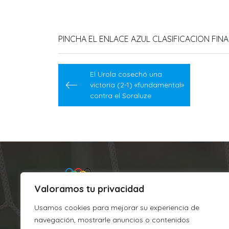
PINCHA EL ENLACE AZUL CLASIFICACION FINA
Navegación
El Urola cosechó una
de
victoria (2-1) «fundamental»
contra el Soraluze
entradas
Valoramos tu privacidad
Usamos cookies para mejorar su experiencia de
navegación, mostrarle anuncios o contenidos