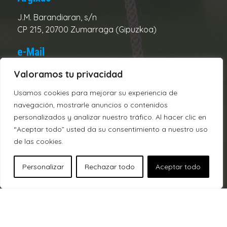
J.M. Barandiaran, s/n
CP 215, 20700 Zumarraga (Gipuzkoa)
e-Mail
Club:
urolake@urolake.eus
Valoramos tu privacidad
Administración:
admin@urolake.eus
Usamos cookies para mejorar su experiencia de
navegación, mostrarle anuncios o contenidos
Telefonos
personalizados y analizar nuestro tráfico. Al hacer clic en
“Aceptar todo” usted da su consentimiento a nuestro uso
Campo:
943720312
de las cookies.
Oficina:
943721928
Personalizar
Rechazar todo
Aceptar todo
© Urola K.E. 2026
Aviso legal
Política de Privacidad