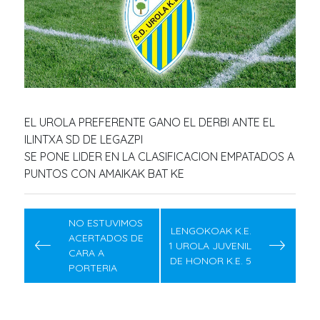
EL UROLA PREFERENTE GANO EL DERBI ANTE EL
ILINTXA SD DE LEGAZPI
SE PONE LIDER EN LA CLASIFICACION EMPATADOS A
PUNTOS CON AMAIKAK BAT KE
Navegación
de
NO ESTUVIMOS
LENGOKOAK K.E.
ACERTADOS DE
entradas
1 UROLA JUVENIL
CARA A
DE HONOR K.E. 5
PORTERIA