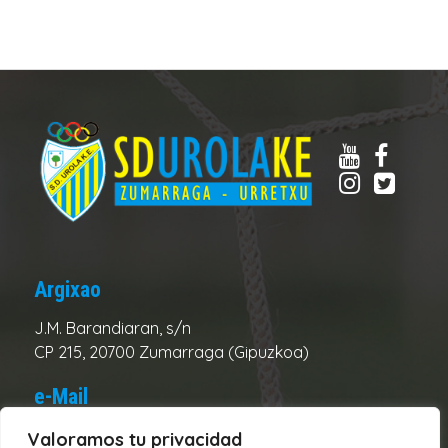
Argixao
J.M. Barandiaran, s/n
CP 215, 20700 Zumarraga (Gipuzkoa)
e-Mail
Club:
urolake@urolake.eus
Valoramos tu privacidad