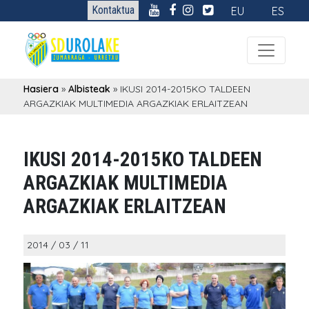
Kontaktua
EU
ES
Hasiera
»
Albisteak
»
IKUSI 2014-2015KO TALDEEN
ARGAZKIAK MULTIMEDIA ARGAZKIAK ERLAITZEAN
IKUSI 2014-2015KO TALDEEN
ARGAZKIAK MULTIMEDIA
ARGAZKIAK ERLAITZEAN
2014 / 03 / 11