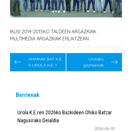
IKUSI 2014-2015KO TALDEEN ARGAZKIAK
MULTIMEDIA ARGAZKIAK ERLAITZEAN
Post
navigation
AMAIKAK BAT K.E.
Urolako
0 UROLA K.E. 1
gazteenak
Berrienak
Urola K.E.ren 2026ko Bazkideen Ohiko Batzar
Nagusirako Deialdia
2026-06-30