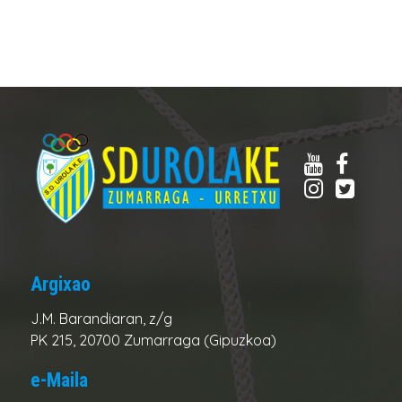
Argixao
J.M. Barandiaran, z/g
PK 215, 20700 Zumarraga (Gipuzkoa)
e-Maila