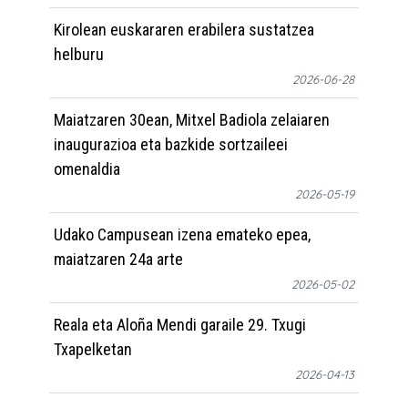
Kirolean euskararen erabilera sustatzea
helburu
2026-06-28
Maiatzaren 30ean, Mitxel Badiola zelaiaren
inaugurazioa eta bazkide sortzaileei
omenaldia
2026-05-19
Udako Campusean izena emateko epea,
maiatzaren 24a arte
2026-05-02
Reala eta Aloña Mendi garaile 29. Txugi
Txapelketan
2026-04-13