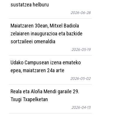
sustatzea helburu
2026-06-28
Maiatzaren 30ean, Mitxel Badiola
zelaiaren inaugurazioa eta bazkide
sortzaileei omenaldia
2026-05-19
Udako Campusean izena emateko
epea, maiatzaren 24a arte
2026-05-02
Reala eta Aloña Mendi garaile 29.
Txugi Txapelketan
2026-04-13