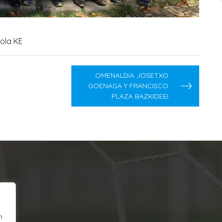
ola KE
OMENALDIA JOSETXO
GOENAGA Y FRANCISCO
PLAZA BAZKIDEEI
n