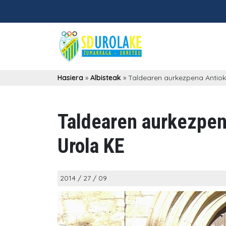
Hasiera
»
Albisteak
»
Taldearen aurkezpena Antio
Taldearen aurkezpen
Urola KE
2014 / 27 / 09