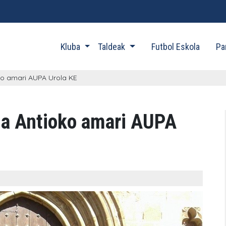
Kluba
Taldeak
Futbol Eskola
Pa
ko amari AUPA Urola KE
a Antioko amari AUPA