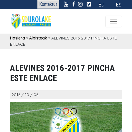
Kontaktua
EU
ES
Hasiera
»
Albisteak
»
ALEVINES 2016-2017 PINCHA ESTE
ENLACE
ALEVINES 2016-2017 PINCHA
ESTE ENLACE
2016 / 10 / 06