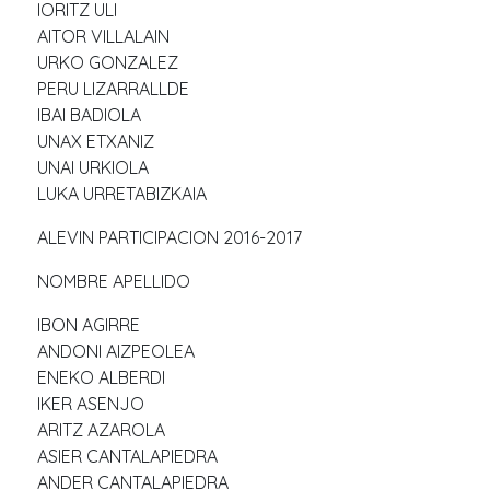
IORITZ ULI
AITOR VILLALAIN
URKO GONZALEZ
PERU LIZARRALLDE
IBAI BADIOLA
UNAX ETXANIZ
UNAI URKIOLA
LUKA URRETABIZKAIA
ALEVIN PARTICIPACION 2016-2017
NOMBRE APELLIDO
IBON AGIRRE
ANDONI AIZPEOLEA
ENEKO ALBERDI
IKER ASENJO
ARITZ AZAROLA
ASIER CANTALAPIEDRA
ANDER CANTALAPIEDRA