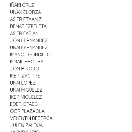
IÑAKI CRUZ
UNAX ELORZA
ASIER ETXANIZ
BEÑAT EZPELETA
ASIER FABIAN
JON FERNANDEZ
UNAI FERNANDEZ
IMANOL GORDILLO
ISMAIL HBOUBA
JON HINOJO
IKER IZAGIRRE
UNAI LOPEZ
UNAI MIGUELEZ
IKER MIGUELEZ
EDER OTAEGI
OIER PLAZAOLA
VELENTIN REBERCA
JULEN ZALDUA