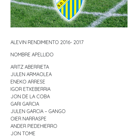
ALEVIN RENDIMIENTO 2016- 2017
NOMBRE APELLIDO
ARITZ ABERRIETA
JULEN ARMAOLEA
ENEKO ARRESE
IGOR ETXEBERRIA
JON DE LA COBA
GARI GARCIA
JULEN GARCIA – GANGO
OIER NARRASPE
ANDER PIEDEHIERRO
JON TOME