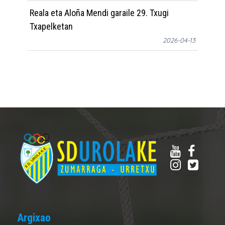
Reala eta Aloña Mendi garaile 29. Txugi
Txapelketan
2026-04-13
Argixao