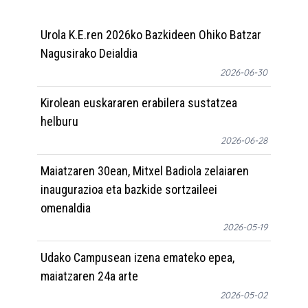
Urola K.E.ren 2026ko Bazkideen Ohiko Batzar
Nagusirako Deialdia
2026-06-30
Kirolean euskararen erabilera sustatzea
helburu
2026-06-28
Maiatzaren 30ean, Mitxel Badiola zelaiaren
inaugurazioa eta bazkide sortzaileei
omenaldia
2026-05-19
Udako Campusean izena emateko epea,
maiatzaren 24a arte
2026-05-02