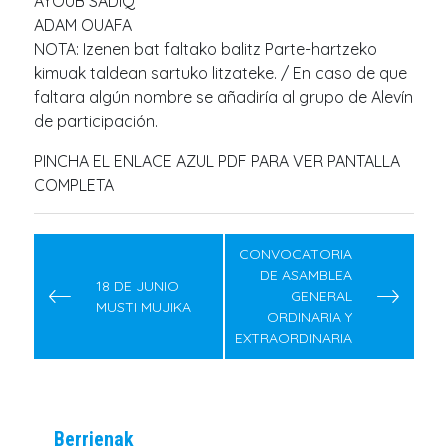
AYOUB SADIQ
ADAM OUAFA
NOTA: Izenen bat faltako balitz Parte-hartzeko
kimuak taldean sartuko litzateke. / En caso de que
faltara algún nombre se añadiría al grupo de Alevín
de participación.
PINCHA EL ENLACE AZUL PDF PARA VER PANTALLA
COMPLETA
Post
navigation
CONVOCATORIA
DE ASAMBLEA
18 DE JUNIO
GENERAL
MUSTI MUJIKA
ORDINARIA Y
EXTRAORDINARIA
Berrienak