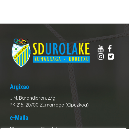
Argixao
J.M. Barandiaran, z/g
PK 215, 20700 Zumarraga (Gipuzkoa)
e-Maila
Kluba:
urolake@urolake.eus