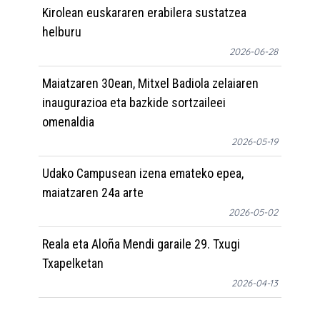
Kirolean euskararen erabilera sustatzea
helburu
2026-06-28
Maiatzaren 30ean, Mitxel Badiola zelaiaren
inaugurazioa eta bazkide sortzaileei
omenaldia
2026-05-19
Udako Campusean izena emateko epea,
maiatzaren 24a arte
2026-05-02
Reala eta Aloña Mendi garaile 29. Txugi
Txapelketan
2026-04-13