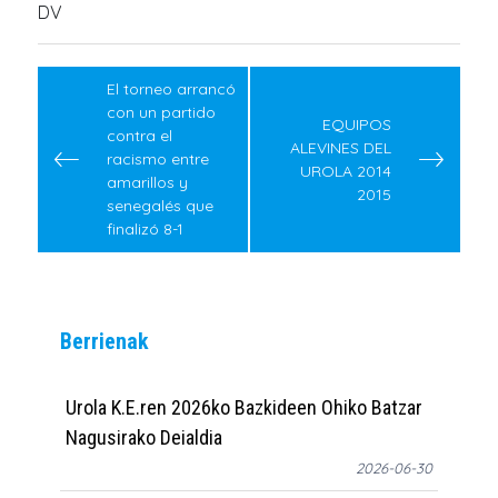
DV
Post
navigation
El torneo arrancó
con un partido
EQUIPOS
contra el
ALEVINES DEL
racismo entre
UROLA 2014
amarillos y
2015
senegalés que
finalizó 8-1
Berrienak
Urola K.E.ren 2026ko Bazkideen Ohiko Batzar
Nagusirako Deialdia
2026-06-30