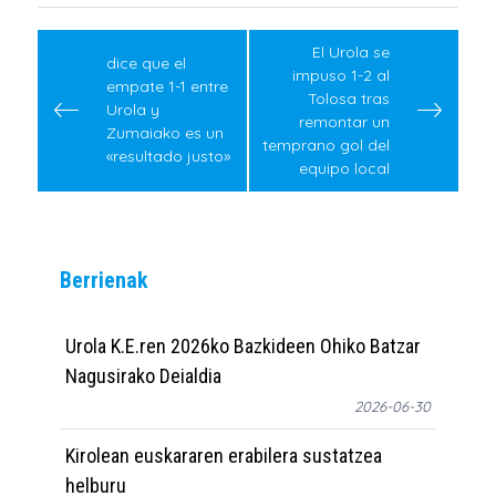
Post
navigation
El Urola se
dice que el
impuso 1-2 al
empate 1-1 entre
Tolosa tras
Urola y
remontar un
Zumaiako es un
temprano gol del
«resultado justo»
equipo local
Berrienak
Urola K.E.ren 2026ko Bazkideen Ohiko Batzar
Nagusirako Deialdia
2026-06-30
Kirolean euskararen erabilera sustatzea
helburu