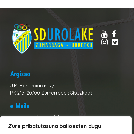
Argixao
J.M. Barandiaran, z/g
PK 215, 20700 Zumarraga (Gipuzkoa)
e-Maila
Kluba:
urolake@urolake.eus
Administrazioa:
admin@urolake.eus
Zure pribatutasuna balioesten dugu