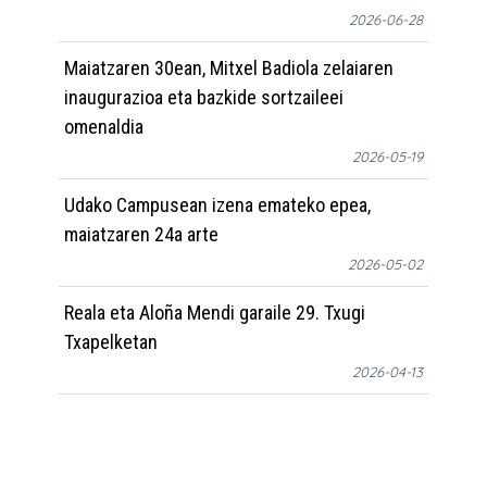
2026-06-28
Maiatzaren 30ean, Mitxel Badiola zelaiaren
inaugurazioa eta bazkide sortzaileei
omenaldia
2026-05-19
Udako Campusean izena emateko epea,
maiatzaren 24a arte
2026-05-02
Reala eta Aloña Mendi garaile 29. Txugi
Txapelketan
2026-04-13