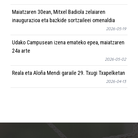
Maiatzaren 30ean, Mitxel Badiola zelaiaren
inaugurazioa eta bazkide sortzaileei omenaldia
2026-05-19
Udako Campusean izena emateko epea, maiatzaren
24a arte
2026-05-02
Reala eta Aloña Mendi garaile 29. Txugi Txapelketan
2026-04-13