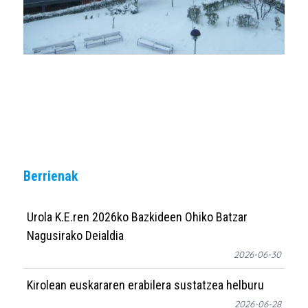
Berrienak
Urola K.E.ren 2026ko Bazkideen Ohiko Batzar
Nagusirako Deialdia
2026-06-30
Kirolean euskararen erabilera sustatzea helburu
2026-06-28