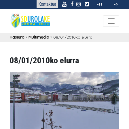
Kontaktua
EU
ES
Hasiera
»
Multimedia
»
08/01/2010ko elurra
08/01/2010ko elurra