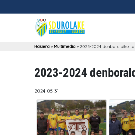
Hasiera
»
Multimedia
»
2023-2024 denboraldiko ta
2023-2024 denborald
2024-05-31