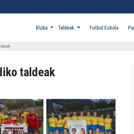
Kluba
Taldeak
Futbol Eskola
Pa
ldeak
iko taldeak