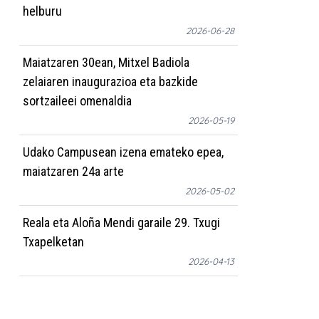
helburu
2026-06-28
Maiatzaren 30ean, Mitxel Badiola
zelaiaren inaugurazioa eta bazkide
sortzaileei omenaldia
2026-05-19
Udako Campusean izena emateko epea,
maiatzaren 24a arte
2026-05-02
Reala eta Aloña Mendi garaile 29. Txugi
Txapelketan
2026-04-13