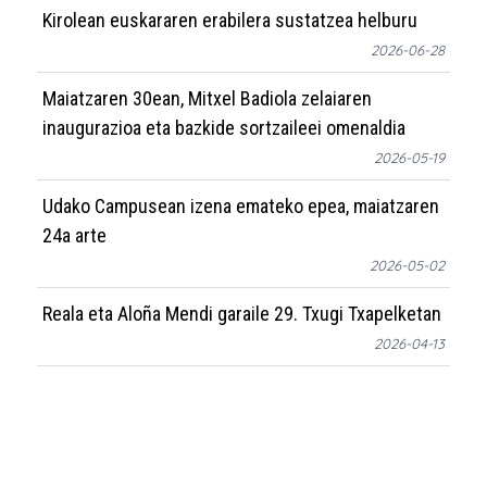
Kirolean euskararen erabilera sustatzea helburu
2026-06-28
Maiatzaren 30ean, Mitxel Badiola zelaiaren
inaugurazioa eta bazkide sortzaileei omenaldia
2026-05-19
Udako Campusean izena emateko epea, maiatzaren
24a arte
2026-05-02
Reala eta Aloña Mendi garaile 29. Txugi Txapelketan
2026-04-13