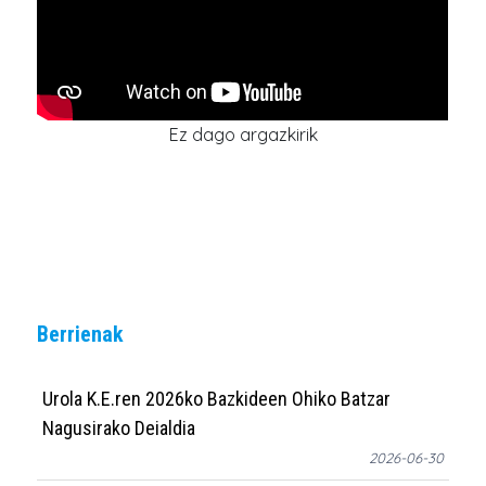
Ez dago argazkirik
Berrienak
Urola K.E.ren 2026ko Bazkideen Ohiko Batzar
Nagusirako Deialdia
2026-06-30