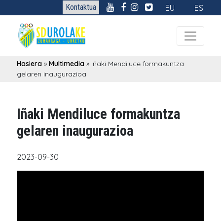
Kontaktua
EU
ES
Hasiera
»
Multimedia
»
Iñaki Mendiluce formakuntza
gelaren inaugurazioa
Iñaki Mendiluce formakuntza
gelaren inaugurazioa
2023-09-30