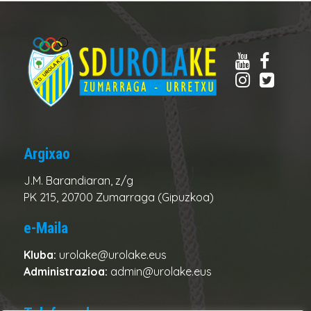
Argixao
J.M. Barandiaran, z/g
PK 215, 20700 Zumarraga (Gipuzkoa)
e-Maila
Kluba:
urolake@urolake.eus
Administrazioa:
admin@urolake.eus