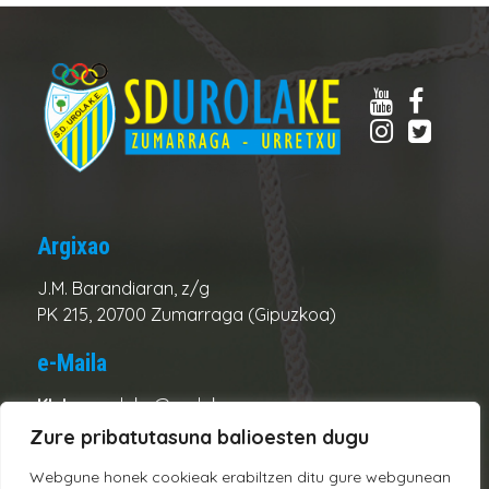
Argixao
J.M. Barandiaran, z/g
PK 215, 20700 Zumarraga (Gipuzkoa)
e-Maila
Kluba:
urolake@urolake.eus
Administrazioa:
admin@urolake.eus
Zure pribatutasuna balioesten dugu
Webgune honek cookieak erabiltzen ditu gure webgunean