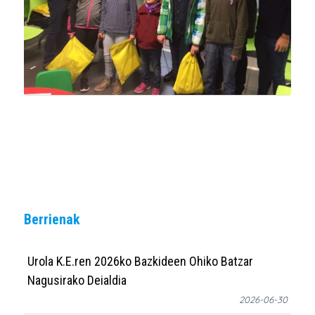
Berrienak
Urola K.E.ren 2026ko Bazkideen Ohiko Batzar
Nagusirako Deialdia
2026-06-30