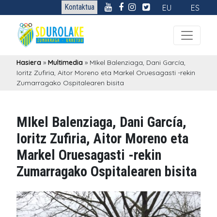
Kontaktua
EU
ES
Hasiera
»
Multimedia
»
MIkel Balenziaga, Dani García,
Ioritz Zufiria, Aitor Moreno eta Markel Oruesagasti -rekin
Zumarragako Ospitalearen bisita
MIkel Balenziaga, Dani García,
Ioritz Zufiria, Aitor Moreno eta
Markel Oruesagasti -rekin
Zumarragako Ospitalearen bisita