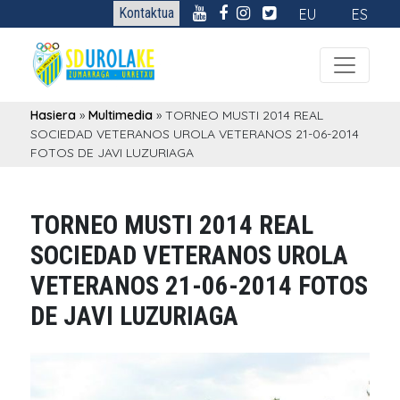
Kontaktua
EU
ES
Hasiera
»
Multimedia
»
TORNEO MUSTI 2014 REAL
SOCIEDAD VETERANOS UROLA VETERANOS 21-06-2014
FOTOS DE JAVI LUZURIAGA
TORNEO MUSTI 2014 REAL
SOCIEDAD VETERANOS UROLA
VETERANOS 21-06-2014 FOTOS
DE JAVI LUZURIAGA