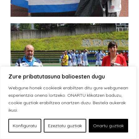
Zure pribatutasuna balioesten dugu
Webgune honek cookieak erabiltzen ditu gure webgunean
esperientzia onena lortzeko. ONARTU klikatzen baduzu,
cookie guztiak erabiltzea onartzen duzu. Bestela aukerak
ikusi.
Konfiguratu
Ezeztatu guztiak
Onartu guztiak