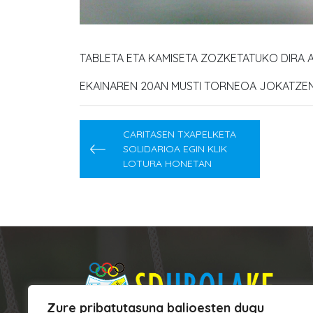
TABLETA ETA KAMISETA ZOZKETATUKO DIRA
EKAINAREN 20AN MUSTI TORNEOA JOKATZEN
Post
CARITASEN TXAPELKETA
navigation
SOLIDARIOA EGIN KLIK
LOTURA HONETAN
Zure pribatutasuna balioesten dugu