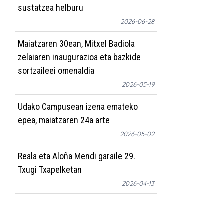
sustatzea helburu
2026-06-28
Maiatzaren 30ean, Mitxel Badiola
zelaiaren inaugurazioa eta bazkide
sortzaileei omenaldia
2026-05-19
Udako Campusean izena emateko
epea, maiatzaren 24a arte
2026-05-02
Reala eta Aloña Mendi garaile 29.
Txugi Txapelketan
2026-04-13