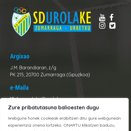
Argixao
J.M. Barandiaran, z/g
PK 215, 20700 Zumarraga (Gipuzkoa)
e-Maila
Kluba:
urolake@urolake.eus
Administrazioa:
admin@urolake.eus
Zure pribatutasuna balioesten dugu
Webgune honek cookieak erabiltzen ditu gure webgunean
Telefonoak
esperientzia onena lortzeko. ONARTU klikatzen baduzu,