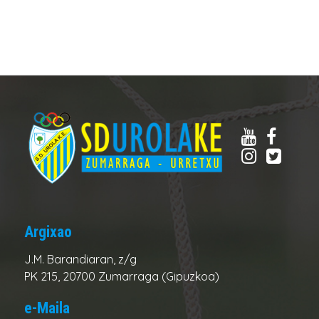
Argixao
J.M. Barandiaran, z/g
PK 215, 20700 Zumarraga (Gipuzkoa)
e-Maila