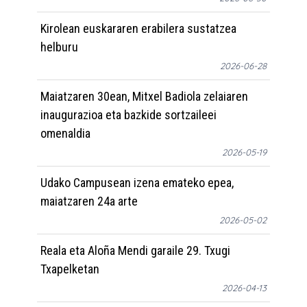
Kirolean euskararen erabilera sustatzea
helburu
2026-06-28
Maiatzaren 30ean, Mitxel Badiola zelaiaren
inaugurazioa eta bazkide sortzaileei
omenaldia
2026-05-19
Udako Campusean izena emateko epea,
maiatzaren 24a arte
2026-05-02
Reala eta Aloña Mendi garaile 29. Txugi
Txapelketan
2026-04-13