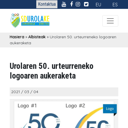
Kontaktua
EU
ES
Hasiera
»
Albisteak
»
Urolaren 50. urteurreneko logoaren
aukeraketa
Urolaren 50. urteurreneko
logoaren aukeraketa
2021 / 03 / 04