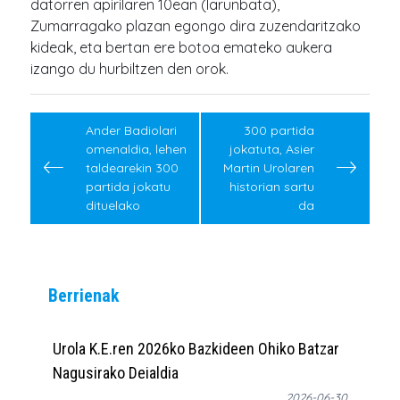
datorren apirilaren 10ean (larunbata),
Zumarragako plazan egongo dira zuzendaritzako
kideak, eta bertan ere botoa emateko aukera
izango du hurbiltzen den orok.
Post
navigation
Ander Badiolari
300 partida
omenaldia, lehen
jokatuta, Asier
taldearekin 300
Martin Urolaren
partida jokatu
historian sartu
dituelako
da
Berrienak
Urola K.E.ren 2026ko Bazkideen Ohiko Batzar
Nagusirako Deialdia
2026-06-30