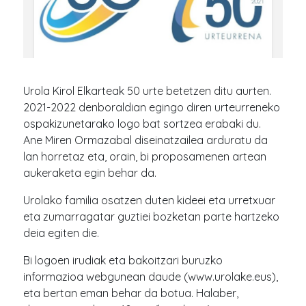
Urola Kirol Elkarteak 50 urte betetzen ditu aurten.
2021-2022 denboraldian egingo diren urteurreneko
ospakizunetarako logo bat sortzea erabaki du.
Ane Miren Ormazabal diseinatzailea arduratu da
lan horretaz eta, orain, bi proposamenen artean
aukeraketa egin behar da.
Urolako familia osatzen duten kideei eta urretxuar
eta zumarragatar guztiei bozketan parte hartzeko
deia egiten die.
Bi logoen irudiak eta bakoitzari buruzko
informazioa webgunean daude (www.urolake.eus),
eta bertan eman behar da botua. Halaber,