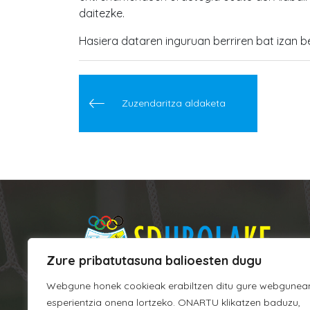
daitezke.
Hasiera dataren inguruan berriren bat izan be
Post
navigation
Zuzendaritza aldaketa
Zure pribatutasuna balioesten dugu
Webgune honek cookieak erabiltzen ditu gure webgunea
esperientzia onena lortzeko. ONARTU klikatzen baduzu,