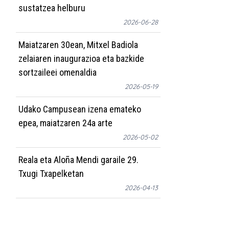
sustatzea helburu
2026-06-28
Maiatzaren 30ean, Mitxel Badiola
zelaiaren inaugurazioa eta bazkide
sortzaileei omenaldia
2026-05-19
Udako Campusean izena emateko
epea, maiatzaren 24a arte
2026-05-02
Reala eta Aloña Mendi garaile 29.
Txugi Txapelketan
2026-04-13