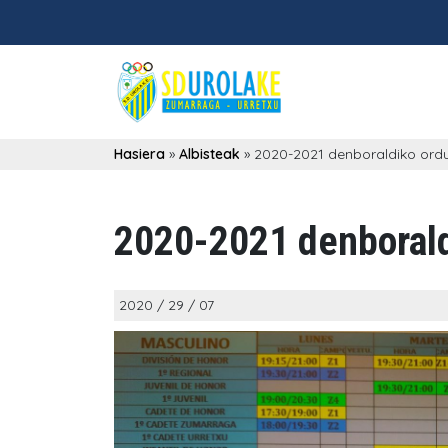
Hasiera
»
Albisteak
»
2020-2021 denboraldiko ord
2020-2021 denborald
2020 / 29 / 07