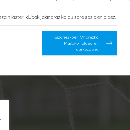
zain laster, klubak jakinaraziko du sare sozialen bidez.
Gizonezkoen Ohorezko
Mailako taldearen
aurkezpena
n