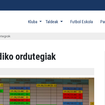
Kluba
Taldeak
Futbol Eskola
Pa
utegiak
iko ordutegiak