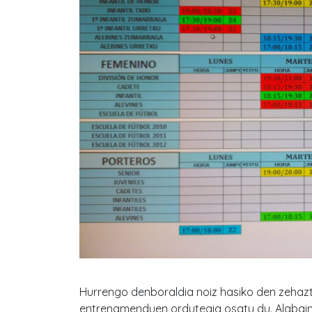
Hurrengo denboraldia noiz hasiko den zehazt
entrenamenduen ordutegia osatu du. Alabaina