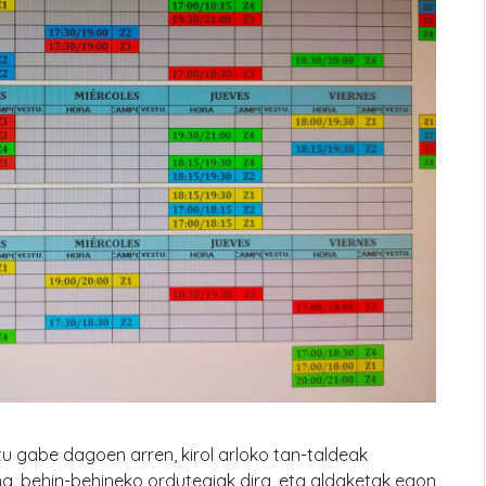
u gabe dagoen arren, kirol arloko tan-taldeak
, behin-behineko ordutegiak dira, eta aldaketak egon