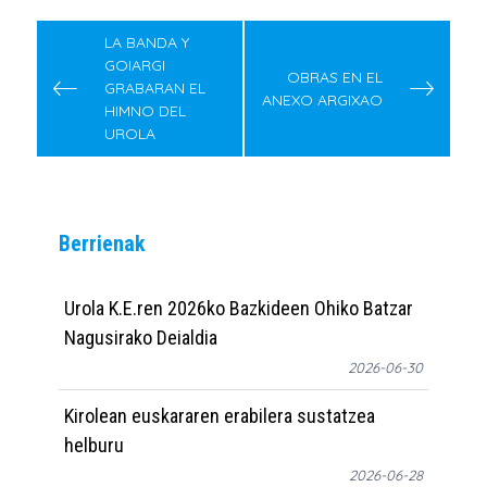
Post
navigation
LA BANDA Y
GOIARGI
OBRAS EN EL
GRABARAN EL
ANEXO ARGIXAO
HIMNO DEL
UROLA
Berrienak
Urola K.E.ren 2026ko Bazkideen Ohiko Batzar
Nagusirako Deialdia
2026-06-30
Kirolean euskararen erabilera sustatzea
helburu
2026-06-28