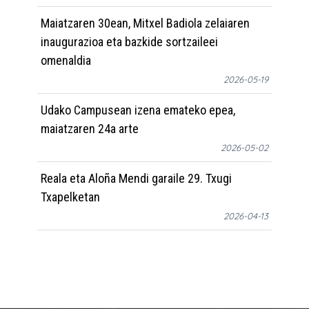
Maiatzaren 30ean, Mitxel Badiola zelaiaren
inaugurazioa eta bazkide sortzaileei
omenaldia
2026-05-19
Udako Campusean izena emateko epea,
maiatzaren 24a arte
2026-05-02
Reala eta Aloña Mendi garaile 29. Txugi
Txapelketan
2026-04-13