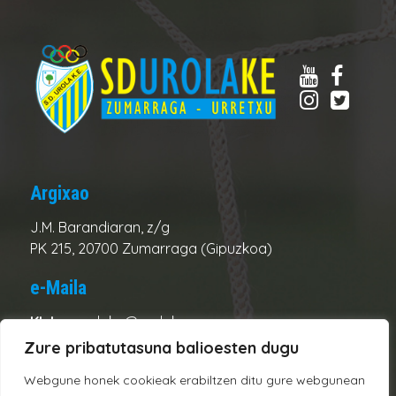
Argixao
J.M. Barandiaran, z/g
PK 215, 20700 Zumarraga (Gipuzkoa)
e-Maila
Kluba:
urolake@urolake.eus
Administrazioa:
admin@urolake.eus
Zure pribatutasuna balioesten dugu
Webgune honek cookieak erabiltzen ditu gure webgunean