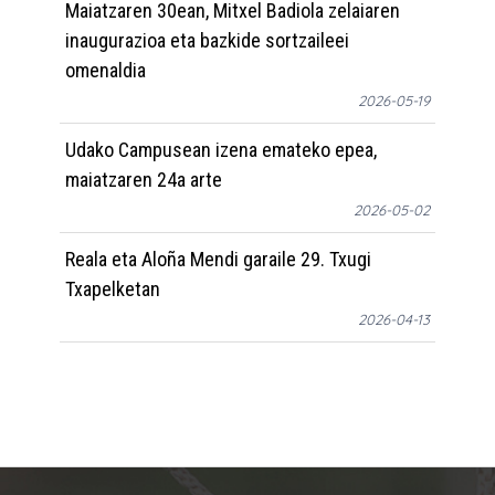
Maiatzaren 30ean, Mitxel Badiola zelaiaren
inaugurazioa eta bazkide sortzaileei
omenaldia
2026-05-19
Udako Campusean izena emateko epea,
maiatzaren 24a arte
2026-05-02
Reala eta Aloña Mendi garaile 29. Txugi
Txapelketan
2026-04-13