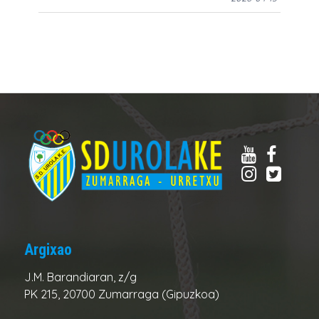
Argixao
J.M. Barandiaran, z/g
PK 215, 20700 Zumarraga (Gipuzkoa)