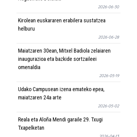
2026-06-30
Kirolean euskararen erabilera sustatzea
helburu
2026-06-28
Maiatzaren 30ean, Mitxel Badiola zelaiaren
inaugurazioa eta bazkide sortzaileei
omenaldia
2026-05-19
Udako Campusean izena emateko epea,
maiatzaren 24a arte
2026-05-02
Reala eta Aloña Mendi garaile 29. Txugi
Txapelketan
2026-04-13