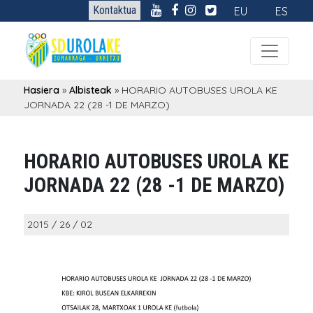
Kontaktua
EU
ES
Hasiera
»
Albisteak
»
HORARIO AUTOBUSES UROLA KE
JORNADA 22 (28 -1 DE MARZO)
HORARIO AUTOBUSES UROLA KE
JORNADA 22 (28 -1 DE MARZO)
2015 / 26 / 02