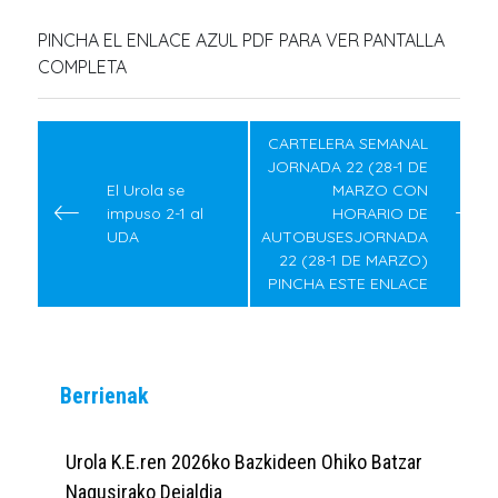
PINCHA EL ENLACE AZUL PDF PARA VER PANTALLA
COMPLETA
Post
navigation
CARTELERA SEMANAL
JORNADA 22 (28-1 DE
El Urola se
MARZO CON
impuso 2-1 al
HORARIO DE
UDA
AUTOBUSESJORNADA
22 (28-1 DE MARZO)
PINCHA ESTE ENLACE
Berrienak
Urola K.E.ren 2026ko Bazkideen Ohiko Batzar
Nagusirako Deialdia