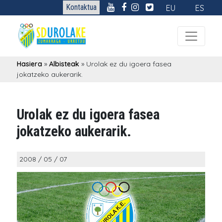
Kontaktua
EU
ES
Hasiera
»
Albisteak
»
Urolak ez du igoera fasea
jokatzeko aukerarik.
Urolak ez du igoera fasea
jokatzeko aukerarik.
2008 / 05 / 07