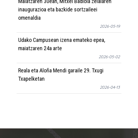
Maiatzaren 30ean, Mitxel Badiola zelaiaren
inaugurazioa eta bazkide sortzaileei
omenaldia
2026-05-19
Udako Campusean izena emateko epea,
maiatzaren 24a arte
2026-05-02
Reala eta Aloña Mendi garaile 29. Txugi
Txapelketan
2026-04-13