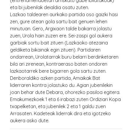
(entrenamenduetan arriskatu gabe ibilatakoak)
eta bi jubenilak deialdia osatu zuten.
Lazkao taldearen aurkako partida oso gaizki hasi
zen, gure atean gola sartu bait genuen lehen
minutuan. Gero, Argixaon talde bakarra jolastu
zuen, Urola hain zuzen ere. Sei-zaspi gol aukera
garbiak sortu bait zituen (Lazkaoko atezaina
geldiketa bikainak egin zituen). Partidaren
ondarrean, Urolatarrak buru belarri berdinketaren
bila ari zirenean, kontraeraso baten ondoren
lazkaotarrek bere bigarren gola sartu zuten.
Denboraldiko azken partida, Amaikak Bat
liderraren kontra jolastuko du. Agian jubenilekin
joan behar dute Debara, ohorezko pasiloa egitera.
Emakumezkoek 1 eta 6 irabazi zuten Ordiziari Kopa
txapelketan, eta jubenilek 2 eta 1 galdu zuen
Arrasaten. Kadeteak liderrak dira eta igotzeko
aukera asko dute.