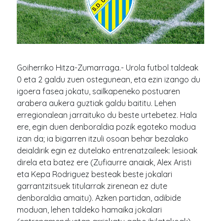
Goiherriko Hitza-Zumarraga.- Urola futbol taldeak
0 eta 2 galdu zuen ostegunean, eta ezin izango du
igoera fasea jokatu, sailkapeneko postuaren
arabera aukera guztiak galdu baititu. Lehen
erregionalean jarraituko du beste urtebetez. Hala
ere, egin duen denboraldia pozik egoteko modua
izan da; ia bigarren itzuli osoan behar bezalako
deialdirik egin ez dutelako entrenatzaileek: lesioak
direla eta batez ere (Zufiaurre anaiak, Alex Aristi
eta Kepa Rodriguez besteak beste jokalari
garrantzitsuek titularrak zirenean ez dute
denboraldia amaitu). Azken partidan, adibide
moduan, lehen taldeko hamaika jokalari