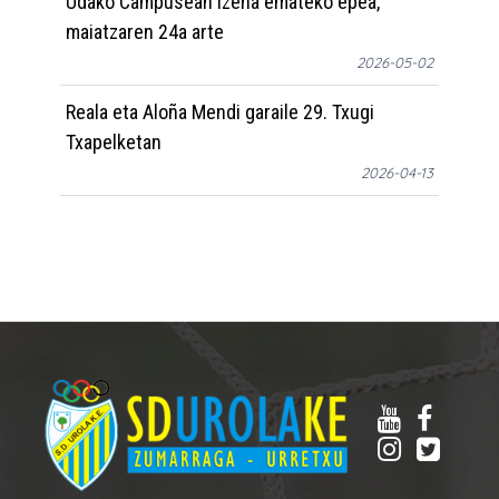
Udako Campusean izena emateko epea,
maiatzaren 24a arte
2026-05-02
Reala eta Aloña Mendi garaile 29. Txugi
Txapelketan
2026-04-13